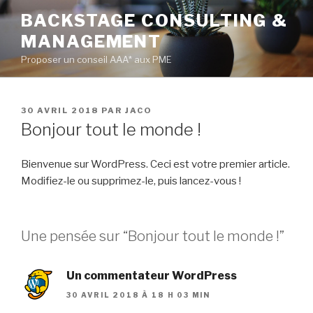
Aller
BACKSTAGE CONSULTING &
au
MANAGEMENT
contenu
principal
Proposer un conseil AAA* aux PME
PUBLIÉ
30 AVRIL 2018
PAR
JACO
LE
Bonjour tout le monde !
Bienvenue sur WordPress. Ceci est votre premier article.
Modifiez-le ou supprimez-le, puis lancez-vous !
Une pensée sur “Bonjour tout le monde !”
Un commentateur WordPress
30 AVRIL 2018 À 18 H 03 MIN